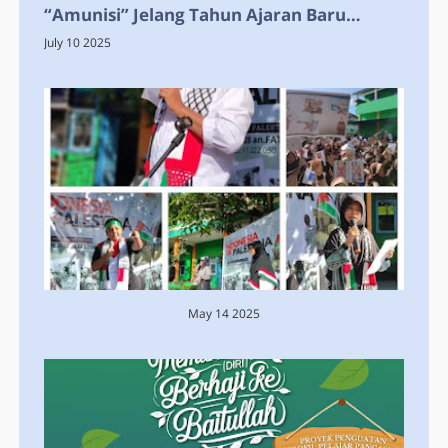
“Amunisi” Jelang Tahun Ajaran Baru
dengan In House Training
July 10 2025
May 14 2025