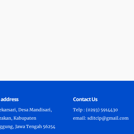
 address
Contact Us
karsari, Desa Mandisari,
Telp : (0293) 5914430
arakan, Kabupaten
email: sditcip@gmail.com
gung, Jawa Tengah 56254