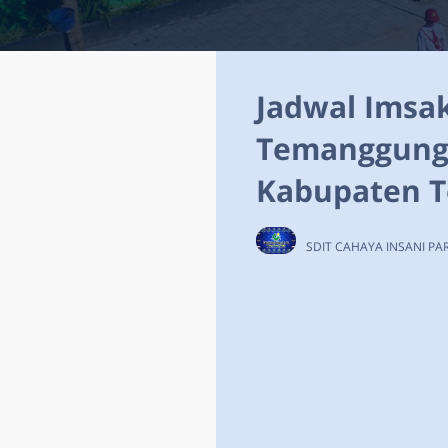
Jadwal Imsa
Temanggung 
Kabupaten 
SDIT CAHAYA INSANI P