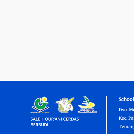
School
Dsn. Me
Kec. P
SALEH QUR'ANI CERDAS
BERBUDI
Temang