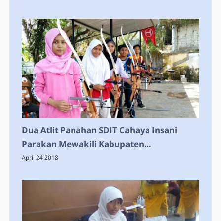
Dua Atlit Panahan SDIT Cahaya Insani
Parakan Mewakili Kabupaten
Temanggung Berlaga Di Tingkat Provinsi
April 24 2018