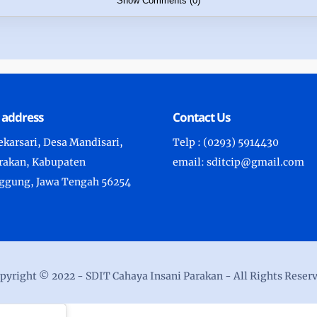
Show Comments (0)
 address
Contact Us
karsari, Desa Mandisari,
Telp : (0293) 5914430
arakan, Kabupaten
email: sditcip@gmail.com
gung, Jawa Tengah 56254
pyright © 2022 -
SDIT Cahaya Insani Parakan
- All Rights Reser