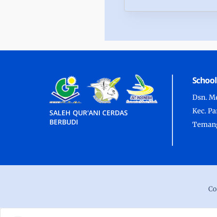
School
Dsn. Me
Kec. P
SALEH QUR'ANI CERDAS
BERBUDI
Temang
Co