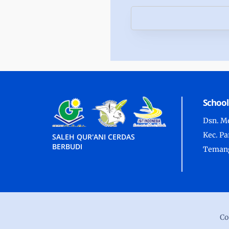
School
Dsn. Me
Kec. P
SALEH QUR'ANI CERDAS
BERBUDI
Temang
Co