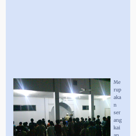
Me
rup
aka
n
ser
ang
kai
an